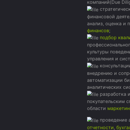
компаний(Due Dili
стратегическ
финансовой деяте
анализ, оценка и 
финансов
;
подбор квал
профессиональног
культуры поведен
управления и сис
консультации
внедрению и соп
автоматизации би
аналитических си
разработка и
покупательским с
области
маркетин
проведение 
отчетности
,
бухга