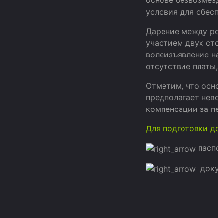
основе безвозмез
условия для обес
Дарение между ро
участием двух ст
волеизъявление на
отсутствие платы
Отметим, что осн
предполагает нев
компенсации за п
Для подготовки д
паспо
докум