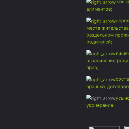
взыс
алиментов;
опре
места жительства
раздельном прож
родителей
;
лише
ограничение роди
прав;
соста
брачных договоро
усыно
удочерение.